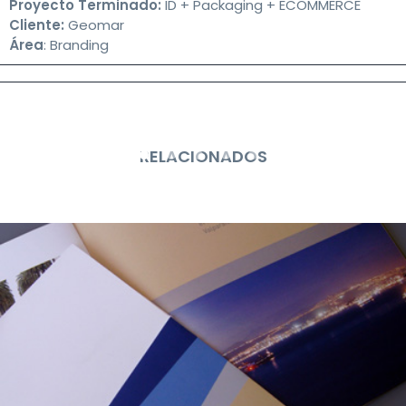
Proyecto Terminado:
ID + Packaging + ECOMMERCE
g
Cliente:
Geomar
a
Área
: Branding
t
i
o
n
RELACIONADOS
MBA