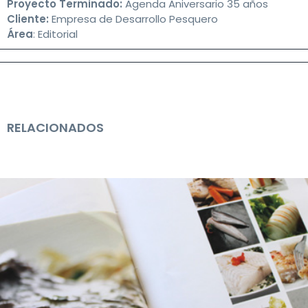
Proyecto Terminado:
Agenda Aniversario 35 años
g
Cliente:
Empresa de Desarrollo Pesquero
a
Área
: Editorial
t
i
o
n
RELACIONADOS